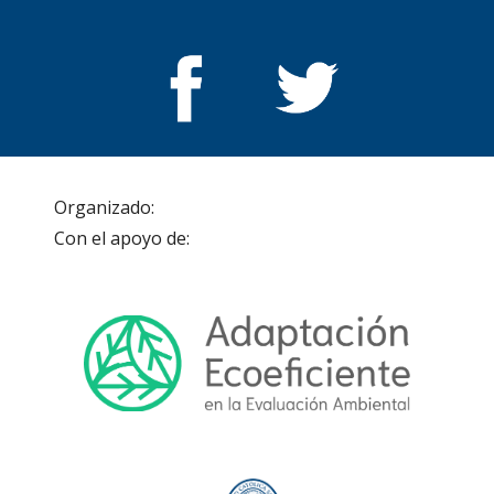
Organizado:                                                                   
Con el apoyo de: