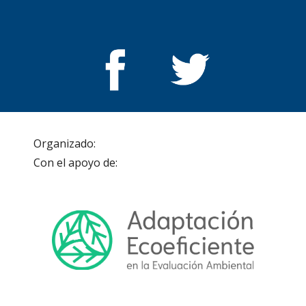
Organizado:                                                                   
Con el apoyo de: